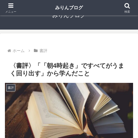
みりんブログ
メニュー
検索
みりんブログ
ホーム
書評
〈書評〉「「朝4時起き」ですべてがうま
く回り出す」から学んだこと
書評