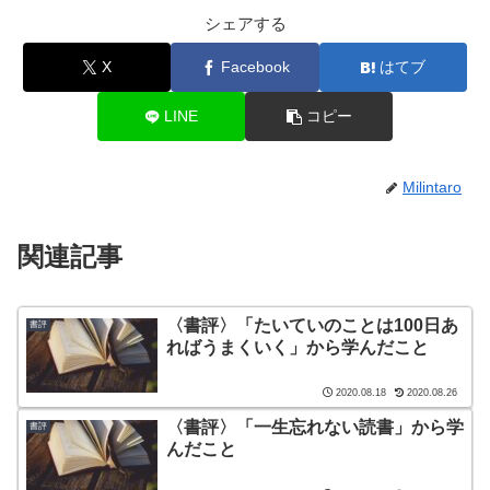
シェアする
X
Facebook
はてブ
LINE
コピー
Milintaro
関連記事
〈書評〉「たいていのことは100日あ
書評
ればうまくいく」から学んだこと
2020.08.18
2020.08.26
〈書評〉「一生忘れない読書」から学
書評
んだこと