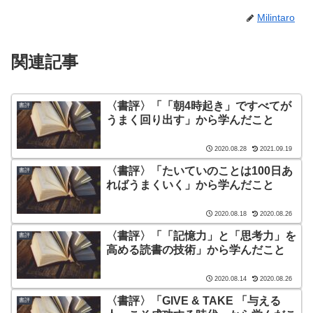
Milintaro
関連記事
〈書評〉「「朝4時起き」ですべてが
書評
うまく回り出す」から学んだこと
2020.08.28
2021.09.19
〈書評〉「たいていのことは100日あ
書評
ればうまくいく」から学んだこと
2020.08.18
2020.08.26
〈書評〉「「記憶力」と「思考力」を
書評
高める読書の技術」から学んだこと
2020.08.14
2020.08.26
〈書評〉「GIVE & TAKE 「与える
書評