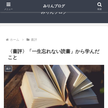
みりんブログ
メニュー
検索
みりんブログ
ホーム
書評
〈書評〉「一生忘れない読書」から学んだ
こと
書評